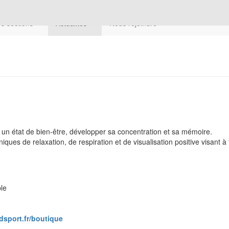
s sections
Actualités
Nous rejoindre
un état de bien-être, développer sa concentration et sa mémoire.
es de relaxation, de respiration et de visualisation positive visant à fa
ble
dsport.fr/boutique