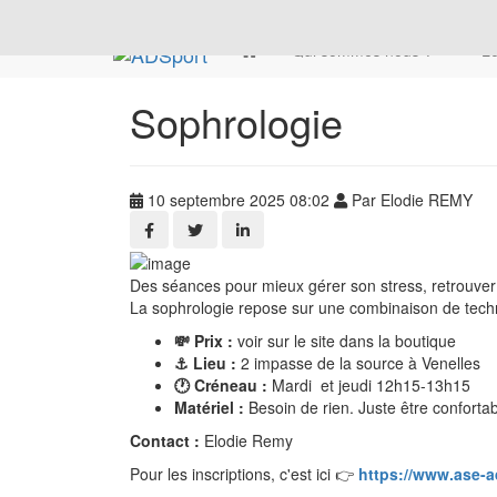
Qui sommes nous ?
Le
Sophrologie
10 septembre 2025 08:02
Par Elodie REMY
Des séances pour mieux gérer son stress, retrouver 
La sophrologie repose sur une combinaison de techniqu
💸 Prix :
voir sur le site dans la boutique
⚓ Lieu :
2 impasse de la source à Venelles
🕐 Créneau :
Mardi et jeudi 12h15-13h15
Matériel :
Besoin de rien. Juste être conforta
Contact :
Elodie Remy
Pour les inscriptions, c'est ici 👉
https://www.ase-a